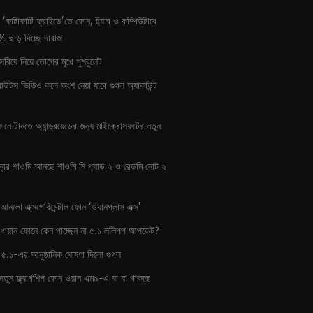
 ‘ফাটাফাটি ফ্রাইডে’তে ফোন, ট‍্যাব ও কম্পিউটারে
৮০% ছাড় দিচ্ছে দারাজ
 সরিয়ে নিয়ে তোপের মুখে পুশবুলেট
ংআউটস ভিডিও কলে অংশ নেয়া যাবে গুগল অ‍্যাকাউন্ট
ানে টানতে অ‍্যান্ড্রয়েডের জন‍্য মাইক্রোসফটের নতুন
্বর শাওমি আনছে শাওমি মি প‍্যাড ২ ও রেডমি নোট ২
আনলো এক্সপেরিমেন্টাল ফোন ‘ওয়ানপ্লাস এক্স’
য়েড ওয়ান ফোনে কেন পাচ্ছেন না ৫.১ ললিপপ আপডেট?
েড ৫.১-এর আনুষ্ঠানিক ঘোষণা দিলো গুগল
নতুন ফ্ল্যাগশিপ ফোন ওয়ান এম৯-এ যা যা থাকছে