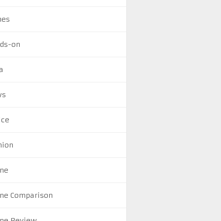
mes
ds-on
a
ws
ice
nion
ne
ne Comparison
ne Review