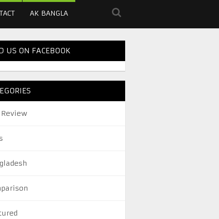
TACT
AK BANGLA
D US ON FACEBOOK
EGORIES
 Review
s
gladesh
parison
tured