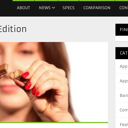
ABOUT
NEWS
SPECS
COMPARISON
CON
Edition
FIN
CAT
App
App
Ban
Com
Fea