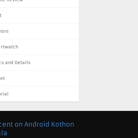
t
ors
rtwatch
cs and Details
let
rial
cent on Android Kothon
la