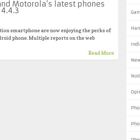
and Motorola’s latest phones
 4.4.3
Ga
Han
ition smartphone are now enjoying the perks of
droid phone. Multiple reports on the web
Indi
Read More
Ne
Not
Opi
Pho
Pho
Pho