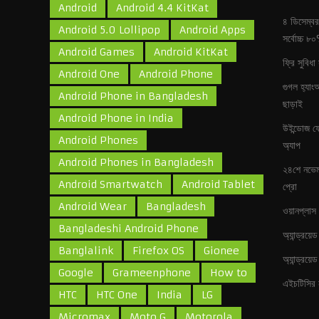
Android
Android 4.4 KitKat
৪ ডিসেম্বর
Android 5.0 Lollipop
Android Apps
সর্বোচ্চ 
Android Games
Android KitKat
ফ্রি সুবিধা
Android One
Android Phone
গুগল হ‍্যা
Android Phone in Bangladesh
ছাড়াই
Android Phone in India
উইন্ডোজ ফে
Android Phones
অ‍্যাপ
Android Phones in Bangladesh
২৪শে নভেম
Android Smartwatch
Android Tablet
প্রো
Android Wear
Bangladesh
ওয়ানপ্লাস 
Bangladeshi Android Phone
অ্যান্ড্র
Banglalink
Firefox OS
Gionee
অ্যান্ড্রয়
Google
Grameenphone
How to
এইচটিসির 
HTC
HTC One
India
LG
Micromax
Moto G
Motorola