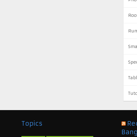
Roo
Rum
Sma
Spe
Tab
Tuto
Topics
Re
Bang